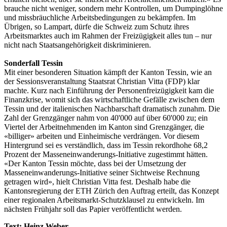
brauche nicht weniger, sondern mehr Kontrollen, um Dumpinglöhne
und missbräuchliche Arbeitsbedingungen zu bekämpfen. Im
Übrigen, so Lampart, dürfe die Schweiz zum Schutz ihres
Arbeitsmarktes auch im Rahmen der Freizügigkeit alles tun – nur
nicht nach Staatsangehörigkeit diskriminieren.
Sonderfall Tessin
Mit einer besonderen Situation kämpft der Kanton Tessin, wie an
der Sessionsveranstaltung Staatsrat Christian Vitta (FDP) klar
machte. Kurz nach Einführung der Personenfreizügigkeit kam die
Finanzkrise, womit sich das wirtschaftliche Gefälle zwischen dem
Tessin und der italienischen Nachbarschaft dramatisch zunahm. Die
Zahl der Grenzgänger nahm von 40'000 auf über 60'000 zu; ein
Viertel der Arbeitnehmenden im Kanton sind Grenzgänger, die
«billiger» arbeiten und Einheimische verdrängen. Vor diesem
Hintergrund sei es verständlich, dass im Tessin rekordhohe 68,2
Prozent der Masseneinwanderungs-Initiative zugestimmt hätten.
«Der Kanton Tessin möchte, dass bei der Umsetzung der
Masseneinwanderungs-Initiative seiner Sichtweise Rechnung
getragen wird», hielt Christian Vitta fest. Deshalb habe die
Kantonsregierung der ETH Zürich den Auftrag erteilt, das Konzept
einer regionalen Arbeitsmarkt-Schutzklausel zu entwickeln. Im
nächsten Frühjahr soll das Papier veröffentlicht werden.
Text: Heinz Weber