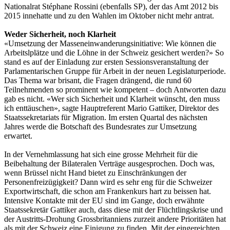
Nationalrat Stéphane Rossini (ebenfalls SP), der das Amt 2012 bis
2015 innehatte und zu den Wahlen im Oktober nicht mehr antrat.
Weder Sicherheit, noch Klarheit
«Umsetzung der Masseneinwanderungsinitiative: Wie können die
Arbeitslplätze und die Löhne in der Schweiz gesichert werden?» So
stand es auf der Einladung zur ersten Sessionsveranstaltung der
Parlamentarischen Gruppe für Arbeit in der neuen Legislaturperiode.
Das Thema war brisant, die Fragen drängend, die rund 60
Teilnehmenden so prominent wie kompetent – doch Antworten dazu
gab es nicht. «Wer sich Sicherheit und Klarheit wünscht, den muss
ich enttäuschen», sagte Hauptreferent Mario Gattiker, Direktor des
Staatssekretariats für Migration. Im ersten Quartal des nächsten
Jahres werde die Botschaft des Bundesrates zur Umsetzung
erwartet.
In der Vernehmlassung hat sich eine grosse Mehrheit für die
Beibehaltung der Bilateralen Verträge ausgesprochen. Doch was,
wenn Brüssel nicht Hand bietet zu Einschränkungen der
Personenfreizügigkeit? Dann wird es sehr eng für die Schweizer
Exportwirtschaft, die schon am Frankenkurs hart zu beissen hat.
Intensive Kontakte mit der EU sind im Gange, doch erwähnte
Staatssekretär Gattiker auch, dass diese mit der Flüchtlingskrise und
der Austritts-Drohung Grossbritanniens zurzeit andere Prioritäten hat
als mit der Schweiz eine Einigung zu finden. Mit der eingereichten