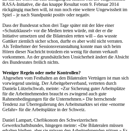
RASA-Initiative, die das knappe Resultat vom 9. Februar 2014
rückgängig machen will, ist nun noch eine weitere Ungewissheit im
Spiel – je nach Standpunkt positiv oder negativ.
Dass der Bundesrat schon drei Tage später mit der Idee einer
«Schutzklausel» vor die Medien treten würde, mit der er die
Initiative umsetzen und die Bilateralen retten will – das wusste
Gattiker ziemlich sicher schon, durfte es aber wohl nicht verraten.
Als Teilnehmer der Sessionsveranstaltung konnte man sich beim
Hören dieser Nachricht trotzdem ein wenig für dumm verkauft
vorkommen. An der grundsätzlichen Unsicherheit ändert die Absicht
des Bundesrates freilich nichts.
Weniger Regeln oder mehr Kontrollen?
Abgesehen vom Festhalten an den Bilateralen Verträgen ist man sich
vorwiegend uneinig. Der Arbeitgeberverband, vertreten durch
Daniela Lützelschwab, meinte: «Zur Sicherung guter Arbeitsplätze
für die Arbeitnehmenden braucht es zwingend auch gute
Rahmenbedingungen für die Unternehmen.» Die herrschende
Tendenz zur Überregulierung des Arbeitsmarktes sei eine «enorme
Gefahr» für die Arbeitsplätze in der Schweiz.
Daniel Lampart, Chefökonom des Schweizerischen
Gewerkschaftsbundes, hingegen meinte: «Die Bilateralen müssen
erhalten bleiben, aber sie müssen den Arbeitnehmenden nützen.» Es