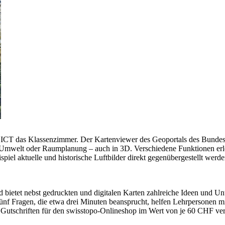
t ICT das Klassenzimmer. Der Kartenviewer des Geoportals des Bundes z
 Umwelt oder Raumplanung – auch in 3D. Verschiedene Funktionen erle
iel aktuelle und historische Luftbilder direkt gegenübergestellt wer
 bietet nebst gedruckten und digitalen Karten zahlreiche Ideen und Unte
nf Fragen, die etwa drei Minuten beansprucht, helfen Lehrpersonen mi
Gutschriften für den swisstopo-Onlineshop im Wert von je 60 CHF verlo