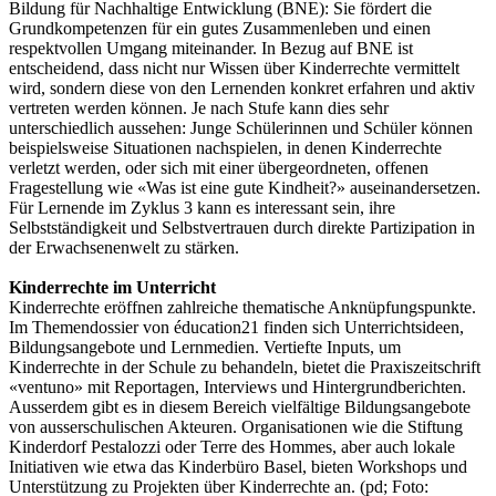
Bildung für Nachhaltige Entwicklung (BNE): Sie fördert die
Grundkompetenzen für ein gutes Zusammenleben und einen
respektvollen Umgang miteinander. In Bezug auf BNE ist
entscheidend, dass nicht nur Wissen über Kinderrechte vermittelt
wird, sondern diese von den Lernenden konkret erfahren und aktiv
vertreten werden können. Je nach Stufe kann dies sehr
unterschiedlich aussehen: Junge Schülerinnen und Schüler können
beispielsweise Situationen nachspielen, in denen Kinderrechte
verletzt werden, oder sich mit einer übergeordneten, offenen
Fragestellung wie «Was ist eine gute Kindheit?» auseinandersetzen.
Für Lernende im Zyklus 3 kann es interessant sein, ihre
Selbstständigkeit und Selbstvertrauen durch direkte Partizipation in
der Erwachsenenwelt zu stärken.
Kinderrechte im Unterricht
Kinderrechte eröffnen zahlreiche thematische Anknüpfungspunkte.
Im Themendossier von éducation21 finden sich Unterrichtsideen,
Bildungsangebote und Lernmedien. Vertiefte Inputs, um
Kinderrechte in der Schule zu behandeln, bietet die Praxiszeitschrift
«ventuno» mit Reportagen, Interviews und Hintergrundberichten.
Ausserdem gibt es in diesem Bereich vielfältige Bildungsangebote
von ausserschulischen Akteuren. Organisationen wie die Stiftung
Kinderdorf Pestalozzi oder Terre des Hommes, aber auch lokale
Initiativen wie etwa das Kinderbüro Basel, bieten Workshops und
Unterstützung zu Projekten über Kinderrechte an. (pd; Foto: