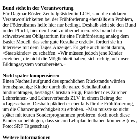
Bund steht in der Verantwortung
Für Dagmar Rösler, Zentralpräsidentin LCH, sind die unklaren
Verantwortlichkeiten bei der Frühförderung ebenfalls ein Problem,
der Föderalismus helfe hier nur bedingt. Deshalb sieht sie den Bund
in der Pflicht, hier den Lead zu übernehmen. «Es braucht ein
schweizweites Obligatorium für eine Frühförderung analog dem
Basler Modell, das sehr gute Resultate erzielt», fordert sie im
Interview mit dem Tages-Anzeiger. Es gehe auch nicht darum,
«Staatskinder» zu schaffen. «Wir müssen jedoch jene Kinder
erreichen, die nicht die Möglichkeit haben, sich richtig auf unser
Bildungssystem vorzubereiten.»
Nicht später kompensieren
Einen Nachteil aufgrund des sprachlichen Rückstands würden
fremdsprachige Kinder durch die ganze Schullaufbahn
hindurchtragen, bestätigt Christian Hugi, Präsident des Zürcher
Lehrerinnen- und Lehrerverbands ZLV, in einem Beitrag der
«Tagesschau». Deshalb plädiert er ebenfalls für die Frühförderung,
um die Chancengerechtigkeit zu erhöhen. «Man müsste so nicht
später mit teuren Sonderprogrammen probieren, doch noch diese
Kinder zu befähigen, dass sie am Lehrplan teilhaben können.» (mw;
Foto: SRF Tagesschau)
Weitere Informationen