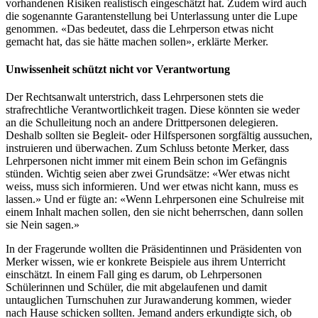
vorhandenen Risiken realistisch eingeschätzt hat. Zudem wird auch
die sogenannte Garantenstellung bei Unterlassung unter die Lupe
genommen. «Das bedeutet, dass die Lehrperson etwas nicht
gemacht hat, das sie hätte machen sollen», erklärte Merker.
Unwissenheit schützt nicht vor Verantwortung
Der Rechtsanwalt unterstrich, dass Lehrpersonen stets die
strafrechtliche Verantwortlichkeit tragen. Diese könnten sie weder
an die Schulleitung noch an andere Drittpersonen delegieren.
Deshalb sollten sie Begleit- oder Hilfspersonen sorgfältig aussuchen,
instruieren und überwachen. Zum Schluss betonte Merker, dass
Lehrpersonen nicht immer mit einem Bein schon im Gefängnis
stünden. Wichtig seien aber zwei Grundsätze: «Wer etwas nicht
weiss, muss sich informieren. Und wer etwas nicht kann, muss es
lassen.» Und er fügte an: «Wenn Lehrpersonen eine Schulreise mit
einem Inhalt machen sollen, den sie nicht beherrschen, dann sollen
sie Nein sagen.»
In der Fragerunde wollten die Präsidentinnen und Präsidenten von
Merker wissen, wie er konkrete Beispiele aus ihrem Unterricht
einschätzt. In einem Fall ging es darum, ob Lehrpersonen
Schülerinnen und Schüler, die mit abgelaufenen und damit
untauglichen Turnschuhen zur Jurawanderung kommen, wieder
nach Hause schicken sollten. Jemand anders erkundigte sich, ob