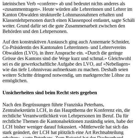
lateinischen Verb «conferre» ab und bedeutet nichts anderes als
«zusammentragen». Heute würden alle Lehrerinnen und Lehrer im
Kanton Obwalden strukturelle Lohnmassnahmen erhalten und
Klassenlehrpersonen durch einen Klassenpool entlastet, sagte Schäli
weiter. Grund dafür sei die gute Zusammenarbeit zwischen den
Behörden und den Lehrpersonen.
Auf den konstruktiven Austausch ging auch Annemarie Schnider,
Co-Präsidentin des Kantonalen Lehrerinnen- und Lehrervereins
Obwalden (LVO), in ihrer Ansprache ein. «Durch die geringe
Grösse des Kantons sind die Wege kurz und schmal.» Gleichwohl
sei es die gewerkschaftliche Aufgabe des LVO, auf «Nebellagen»
wie das tiefe Lohnniveau aufmerksam zu machen. Deshalb seien
weitere Schritte dringend notwendig, um marktgerechte Löhne zu
ermöglichen.
Unsicherheiten sind beim Recht stets gegeben
Nach den Begrüssungen führte Franziska Peterhans,
Zentralsekretärin LCH, in das Hauptthema der Konferenz ein, die
rechtliche Verantwortlichkeit von Lehrpersonen im Beruf. Da für
rechtliche Themen die Kantonalsektionen zuständig seien, habe der
LCH bisher weniger darauf fokussiert. «Mittlerweile hat sich das
stark geändert, der LCH hat plötzlich eine Art Rechtsabteilung
erhalten», sagte Peterhans. Zum Beispiel hat der Dachverband