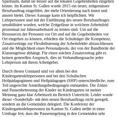
Spielraum, damit sie besser auf die lokalen Gegebenheiten eingehen
könne. Im Kanton St. Gallen wurde 2015 ein neuer, zeitgemässer
Berufsauftrag eingeführt, der mehr Orientierung nach innen und
aussen bietet. Dieser Aussage kann ich beipflichten. Wir
Lehrpersonen sind mit der Einführung des neuen Berufsauftrages
sensibilisiert worden, welche Zeitgefässe in welchem Arbeitsfeld
prozentual zur Jahresarbeitszeit zu leisten sind. Um auf die
Ressourcen der Personen vor Ort und auf die Gegebenheiten vor
Ort eingehen zu können, erhielten die Schulträger die Kompetenz,
Zusatzverträge zur Flexibilisierung der Arbeitsfelder abzuschliessen
und die Möglichkeit eines Personalpools, der von der Bandbreite der
Klassengrösse abhängt. Für einen solchen Zusatzvertrag gibt es
keinen generellen Anspruch, dies ist Verhandlungssache jeder
Lehrperson mit ihrem Arbeitgeber.
Durch diesen Umstand sind vor allem bei den
Kindergartenlehrpersonen und bei den Schulischen
Heilpädagoginnen und Heilpädagogen (SHP) unterschiedliche, zum
Teil ungerechte Anstellungsbedingungen entstanden. Die Znüni-
und Pausenbetreuung der Kinder im Kindergarten ist meiner
Meinung ganz klar Arbeitszeit im Bereich Unterricht. Leider wurde
dieser «Sonderfall» mit dem neuen Berufsauftrags nicht geregelt,
sondern an die Gemeinden delegiert. Die Konferenz der
Kindergartenlehrpersonen im Kanton St. Gallen stellte in einer
Umfrage fest, dass die Pausenregelung in den Gemeinden sehr