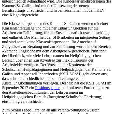
unterschiedlich gehandhabt wird. Die Kindergartenlehrpersonen des
Kantons St. Gallen sind mit der Umsetzung des neuen
Berufsauftrags unzufrieden und haben zusammen mit dem KLV
eine Klage eingereicht.
Die Klassenlehrpersonen des Kantons St. Gallen werden mit einer
Klassenlehrerzulage und mit einer Entlastungslektion für die
Arbeiten zur Fallführung, für die Zusammenarbeit usw. entschädigt
und entlastet. Die Mehrheit der SHP arbeiten im integrierten Setting
und sind somit keine Klassenlehrpersonen. Ihr Anrecht auf
Zeitgefässe zur Beratung und zur Fallführung wurde in den Bereich
«Verhandlungssache mit dem Arbeitgeber» geschoben. Nun fehlt
der Überblick, wie viele Lehrpersonen im Heilpädagogischen
Bereich über einen Zusatzvertrag zur Flexibilisierung der
Arbeitsfelder verfügen. Der Vorstand der Konferenz der
Schulischen Heilpädagoginnen und Heilpädagogen der Kantone St.
Gallen und Appenzell Innerrhoden (KSH SG/AI) geht davon aus,
dass sehr unterschiedliche und zum Teil ungerechte
Anstellungsbedingungen vorliegen. Deshalb hat die KSH SG/AI im
September 2017 ein
Positionspapier
mit konkreten Forderungen zu
den Anstellungsbedingungen der Lehrpersonen im
Heilpädagogischen Bereich (Integrierte Schulische Förderung)
einstimmig verabschiedet.
Zum Schluss appelliere ich an alle verantwortungsbewussten