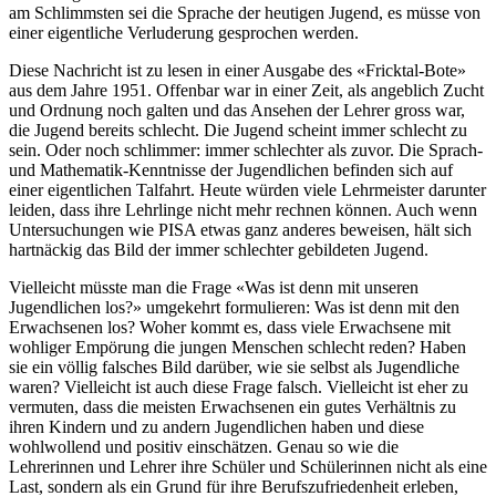
am Schlimmsten sei die Sprache der heutigen Jugend, es müsse von
einer eigentliche Verluderung gesprochen werden.
Diese Nachricht ist zu lesen in einer Ausgabe des «Fricktal-Bote»
aus dem Jahre 1951. Offenbar war in einer Zeit, als angeblich Zucht
und Ordnung noch galten und das Ansehen der Lehrer gross war,
die Jugend bereits schlecht. Die Jugend scheint immer schlecht zu
sein. Oder noch schlimmer: immer schlechter als zuvor. Die Sprach-
und Mathematik-Kenntnisse der Jugendlichen befinden sich auf
einer eigentlichen Talfahrt. Heute würden viele Lehrmeister darunter
leiden, dass ihre Lehrlinge nicht mehr rechnen können. Auch wenn
Untersuchungen wie PISA etwas ganz anderes beweisen, hält sich
hartnäckig das Bild der immer schlechter gebildeten Jugend.
Vielleicht müsste man die Frage «Was ist denn mit unseren
Jugendlichen los?» umgekehrt formulieren: Was ist denn mit den
Erwachsenen los? Woher kommt es, dass viele Erwachsene mit
wohliger Empörung die jungen Menschen schlecht reden? Haben
sie ein völlig falsches Bild darüber, wie sie selbst als Jugendliche
waren? Vielleicht ist auch diese Frage falsch. Vielleicht ist eher zu
vermuten, dass die meisten Erwachsenen ein gutes Verhältnis zu
ihren Kindern und zu andern Jugendlichen haben und diese
wohlwollend und positiv einschätzen. Genau so wie die
Lehrerinnen und Lehrer ihre Schüler und Schülerinnen nicht als eine
Last, sondern als ein Grund für ihre Berufszufriedenheit erleben,