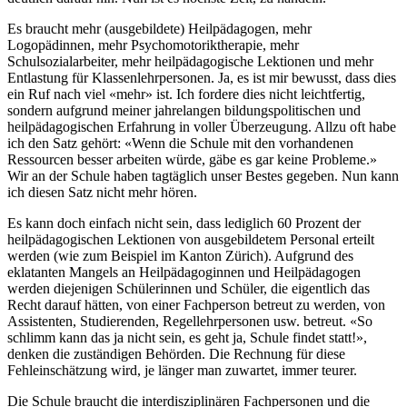
Es braucht mehr (ausgebildete) Heilpädagogen, mehr
Logopädinnen, mehr Psychomotoriktherapie, mehr
Schulsozialarbeiter, mehr heilpädagogische Lektionen und mehr
Entlastung für Klassenlehrpersonen. Ja, es ist mir bewusst, dass dies
ein Ruf nach viel «mehr» ist. Ich fordere dies nicht leichtfertig,
sondern aufgrund meiner jahrelangen bildungspolitischen und
heilpädagogischen Erfahrung in voller Überzeugung. Allzu oft habe
ich den Satz gehört: «Wenn die Schule mit den vorhandenen
Ressourcen besser arbeiten würde, gäbe es gar keine Probleme.»
Wir an der Schule haben tagtäglich unser Bestes gegeben. Nun kann
ich diesen Satz nicht mehr hören.
Es kann doch einfach nicht sein, dass lediglich 60 Prozent der
heilpädagogischen Lektionen von ausgebildetem Personal erteilt
werden (wie zum Beispiel im Kanton Zürich). Aufgrund des
eklatanten Mangels an Heilpädagoginnen und Heilpädagogen
werden diejenigen Schülerinnen und Schüler, die eigentlich das
Recht darauf hätten, von einer Fachperson betreut zu werden, von
Assistenten, Studierenden, Regellehrpersonen usw. betreut. «So
schlimm kann das ja nicht sein, es geht ja, Schule findet statt!»,
denken die zuständigen Behörden. Die Rechnung für diese
Fehleinschätzung wird, je länger man zuwartet, immer teurer.
Die Schule braucht die interdisziplinären Fachpersonen und die