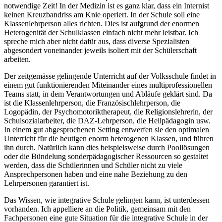
notwendige Zeit! In der Medizin ist es ganz klar, dass ein Internist
keinen Kreuzbandriss am Knie operiert. In der Schule soll eine
Klassenlehrperson alles richten. Dies ist aufgrund der enormen
Heterogenität der Schulklassen einfach nicht mehr leistbar. Ich
spreche mich aber nicht dafür aus, dass diverse Spezialisten
abgesondert voneinander jeweils isoliert mit der Schülerschaft
arbeiten.
Der zeitgemässe gelingende Unterricht auf der Volksschule findet in
einem gut funktionierenden Miteinander eines multiprofessionellen
Teams statt, in dem Verantwortungen und Abläufe geklärt sind. Da
ist die Klassenlehrperson, die Französischlehrperson, die
Logopädin, der Psychomotoriktherapeut, die Religionslehrerin, der
Schulsozialarbeiter, die DAZ-Lehrperson, die Heilpädagogin usw.
In einem gut abgesprochenen Setting entwerfen sie den optimalen
Unterricht für die heutigen enorm heterogenen Klassen, und führen
ihn durch. Natürlich kann dies beispielsweise durch Poollösungen
oder die Bündelung sonderpädagogischer Ressourcen so gestaltet
werden, dass die Schülerinnen und Schüler nicht zu viele
Ansprechpersonen haben und eine nahe Beziehung zu den
Lehrpersonen garantiert ist.
Das Wissen, wie integrative Schule gelingen kann, ist unterdessen
vorhanden. Ich appelliere an die Politik, gemeinsam mit den
Fachpersonen eine gute Situation für die integrative Schule in der