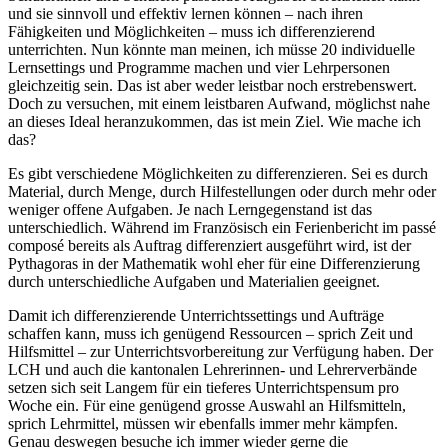
und sie sinnvoll und effektiv lernen können – nach ihren
Fähigkeiten und Möglichkeiten – muss ich differenzierend
unterrichten. Nun könnte man meinen, ich müsse 20 individuelle
Lernsettings und Programme machen und vier Lehrpersonen
gleichzeitig sein. Das ist aber weder leistbar noch erstrebenswert.
Doch zu versuchen, mit einem leistbaren Aufwand, möglichst nahe
an dieses Ideal heranzukommen, das ist mein Ziel. Wie mache ich
das?
Es gibt verschiedene Möglichkeiten zu differenzieren. Sei es durch
Material, durch Menge, durch Hilfestellungen oder durch mehr oder
weniger offene Aufgaben. Je nach Lerngegenstand ist das
unterschiedlich. Während im Französisch ein Ferienbericht im passé
composé bereits als Auftrag differenziert ausgeführt wird, ist der
Pythagoras in der Mathematik wohl eher für eine Differenzierung
durch unterschiedliche Aufgaben und Materialien geeignet.
Damit ich differenzierende Unterrichtssettings und Aufträge
schaffen kann, muss ich genügend Ressourcen – sprich Zeit und
Hilfsmittel – zur Unterrichtsvorbereitung zur Verfügung haben. Der
LCH und auch die kantonalen Lehrerinnen- und Lehrerverbände
setzen sich seit Langem für ein tieferes Unterrichtspensum pro
Woche ein. Für eine genügend grosse Auswahl an Hilfsmitteln,
sprich Lehrmittel, müssen wir ebenfalls immer mehr kämpfen.
Genau deswegen besuche ich immer wieder gerne die