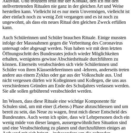
Aktivität. Und trotzdem fehlt mir der Kontakt, den ich mit den
stellvertretenden Ritualen nie ganz in der gleichen Art und Weise
herstellen kann. Vielleicht ist es nur mein Unvermögen, vielleicht ist
aber einfach noch zu wenig Zeit vergangen und es ist noch zu
ungewohnt, als dass ein neues Ritual den gleichen Zweck erfüllen
kann.
Auch Schülerinnen und Schüler brauchen Rituale. Einige mussten
infolge der Massnahmen gegen die Verbreitung des Coronavirus
untersagt oder abgesagt werden. Nun haben wir mit dem letzten
Öffnungsschritt des Bundesrates jedoch wieder Möglichkeiten
erhalten, wenigstens gewisse Abschiedsrituale durchführen zu
können. Einerseits verabschieden sich viele Schülerinnen und
Schüler von ihren Klassenlehrerinnen und -lehrern, anderseits treten
andere aus einem Zyklus oder gar aus der Volksschule aus. Und
nicht vergessen dürfen wir Kolleginnen und Kollegen, die uns aus
verschiedenen Gründen am Ende des Schuljahres verlassen werden.
Sie alle sollen gebührend verabschiedet werden.
Im Wissen, dass diese Rituale eine wichtige Komponente für
Schulen sind, um mit einer (Lebens-) Phase abzuschliessen und um
bereit zu sein, das Neue zu wagen, freut mich dieser Entscheid des
Bundesrates. Auch wenn ich spüre, dass wir Lehrpersonen doch ein
wenig müde von dieser langen, aussergewöhnlichen Situation sind
und eine Verabschiedung zu planen und durchzuführen einiges an