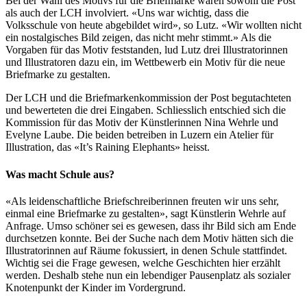
Bei der Wahl des Motivs für die Briefmarke waren sowohl die Post
als auch der LCH involviert. «Uns war wichtig, dass die
Volksschule von heute abgebildet wird», so Lutz. «Wir wollten nicht
ein nostalgisches Bild zeigen, das nicht mehr stimmt.» Als die
Vorgaben für das Motiv feststanden, lud Lutz drei Illustratorinnen
und Illustratoren dazu ein, im Wettbewerb ein Motiv für die neue
Briefmarke zu gestalten.
Der LCH und die Briefmarkenkommission der Post begutachteten
und bewerteten die drei Eingaben. Schliesslich entschied sich die
Kommission für das Motiv der Künstlerinnen Nina Wehrle und
Evelyne Laube. Die beiden betreiben in Luzern ein Atelier für
Illustration, das «It’s Raining Elephants» heisst.
Was macht Schule aus?
«Als leidenschaftliche Briefschreiberinnen freuten wir uns sehr,
einmal eine Briefmarke zu gestalten», sagt Künstlerin Wehrle auf
Anfrage. Umso schöner sei es gewesen, dass ihr Bild sich am Ende
durchsetzen konnte. Bei der Suche nach dem Motiv hätten sich die
Illustratorinnen auf Räume fokussiert, in denen Schule stattfindet.
Wichtig sei die Frage gewesen, welche Geschichten hier erzählt
werden. Deshalb stehe nun ein lebendiger Pausenplatz als sozialer
Knotenpunkt der Kinder im Vordergrund.