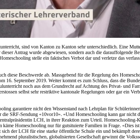
unterricht, sind von Kanton zu Kanton sehr unterschiedlich. Eine Mutt
r dieser Antrag wurde abgewiesen, sondern auch die darauffolgende B
omeschooling stelle ein faktisches Verbot dar und verletze das verfas
auch diese Beschwerde ab. Massgebend für die Regelung des Homeschoo
 vom 16. September 2019. Weiter kommt es zum Schluss, dass die Bundes
nterricht noch aus dem Grundrecht auf Achtung des Privat- und Familie
ssen selbst sehr restriktive kantonale Regelungen oder gar ein Verbo
ling garantiere nicht den Wissenstand nach Lehrplan für Schülerinnen
ür die SRF-Sendung «10vor10». «Und Homeschooling kann gar nicht di
Zentralpräsidentin LCH, in ihrer Reaktion zum Urteil. Homeschooling-K
m käme Homeschooling nur für gutsituierte Familien in Frage. «Dies is
 sich der LCH für eine starke öffentliche Schule ein und bekämpft dere
ehmend pluralistischen, globalisierten Gesellschaft gewinnt die Volks