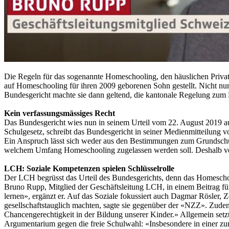
Die Regeln für das sogenannte Homeschooling, den häuslichen Privat
auf Homeschooling für ihren 2009 geborenen Sohn gestellt. Nicht nu
Bundesgericht machte sie dann geltend, die kantonale Regelung zum H
Kein verfassungsmässiges Recht
Das Bundesgericht wies nun in seinem Urteil vom 22. August 2019 
Schulgesetz, schreibt das Bundesgericht in seiner Medienmitteilung
Ein Anspruch lässt sich weder aus den Bestimmungen zum Grundschulu
welchem Umfang Homeschooling zugelassen werden soll. Deshalb versto
LCH: Soziale Kompetenzen spielen Schlüsselrolle
Der LCH begrüsst das Urteil des Bundesgerichts, denn das Homeschoo
Bruno Rupp, Mitglied der Geschäftsleitung LCH, in einem Beitrag f
lernen», ergänzt er. Auf das Soziale fokussiert auch Dagmar Rösler, 
gesellschaftstauglich machten, sagte sie gegenüber der «NZZ». Zude
Chancengerechtigkeit in der Bildung unserer Kinder.» Allgemein setzt
Argumentarium gegen die freie Schulwahl: «Insbesondere in einer zun