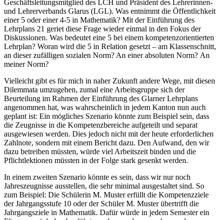
Geschäftsleitungsmitglied des LCH und Präsident des Lehrerinnen-
und Lehrerverbands Glarus (LGL). Was entnimmt die Öffentlichkeit
einer 5 oder einer 4-5 in Mathematik? Mit der Einführung des
Lehrplans 21 geriet diese Frage wieder einmal in den Fokus der
Diskussionen. Was bedeutet eine 5 bei einem kompetenzorientierten
Lehrplan? Woran wird die 5 in Relation gesetzt – am Klassenschnitt,
an dieser zufälligen sozialen Norm? An einer absoluten Norm? An
meiner Norm?
Vielleicht gibt es für mich in naher Zukunft andere Wege, mit diesen
Dilemmata umzugehen, zumal eine Arbeitsgruppe sich der
Beurteilung im Rahmen der Einführung des Glarner Lehrplans
angenommen hat, was wahrscheinlich in jedem Kanton nun auch
geplant ist: Ein mögliches Szenario könnte zum Beispiel sein, dass
die Zeugnisse in die Kompetenzbereiche aufgeteilt und separat
ausgewiesen werden. Dies jedoch nicht mit der heute erforderlichen
Zahlnote, sondern mit einem Bericht dazu. Den Aufwand, den wir
dazu betreiben müssten, würde viel Arbeitszeit binden und die
Pflichtlektionen müssten in der Folge stark gesenkt werden.
In einem zweiten Szenario könnte es sein, dass wir nur noch
Jahreszeugnisse ausstellen, die sehr minimal ausgestaltet sind. So
zum Beispiel: Die Schülerin M. Muster erfüllt die Kompetenzziele
der Jahrgangsstufe 10 oder der Schüler M. Muster übertrifft die
Jahrgangsziele in Mathematik. Dafür würde in jedem Semester ein