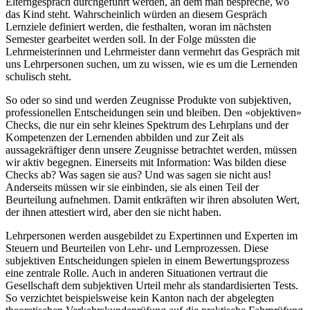
Elterngespräch durchgeführt werden, an dem man bespreche, wo
das Kind steht. Wahrscheinlich würden an diesem Gespräch
Lernziele definiert werden, die festhalten, woran im nächsten
Semester gearbeitet werden soll. In der Folge müssten die
Lehrmeisterinnen und Lehrmeister dann vermehrt das Gespräch mit
uns Lehrpersonen suchen, um zu wissen, wie es um die Lernenden
schulisch steht.
So oder so sind und werden Zeugnisse Produkte von subjektiven,
professionellen Entscheidungen sein und bleiben. Den «objektiven»
Checks, die nur ein sehr kleines Spektrum des Lehrplans und der
Kompetenzen der Lernenden abbilden und zur Zeit als
aussagekräftiger denn unsere Zeugnisse betrachtet werden, müssen
wir aktiv begegnen. Einerseits mit Information: Was bilden diese
Checks ab? Was sagen sie aus? Und was sagen sie nicht aus!
Anderseits müssen wir sie einbinden, sie als einen Teil der
Beurteilung aufnehmen. Damit entkräften wir ihren absoluten Wert,
der ihnen attestiert wird, aber den sie nicht haben.
Lehrpersonen werden ausgebildet zu Expertinnen und Experten im
Steuern und Beurteilen von Lehr- und Lernprozessen. Diese
subjektiven Entscheidungen spielen in einem Bewertungsprozess
eine zentrale Rolle. Auch in anderen Situationen vertraut die
Gesellschaft dem subjektiven Urteil mehr als standardisierten Tests.
So verzichtet beispielsweise kein Kanton nach der abgelegten