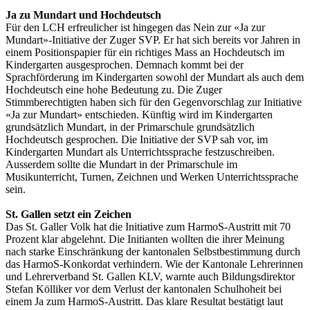
Ja zu Mundart und Hochdeutsch
Für den LCH erfreulicher ist hingegen das Nein zur «Ja zur
Mundart»-Initiative der Zuger SVP. Er hat sich bereits vor Jahren in
einem Positionspapier für ein richtiges Mass an Hochdeutsch im
Kindergarten ausgesprochen. Demnach kommt bei der
Sprachförderung im Kindergarten sowohl der Mundart als auch dem
Hochdeutsch eine hohe Bedeutung zu. Die Zuger
Stimmberechtigten haben sich für den Gegenvorschlag zur Initiative
«Ja zur Mundart» entschieden. Künftig wird im Kindergarten
grundsätzlich Mundart, in der Primarschule grundsätzlich
Hochdeutsch gesprochen. Die Initiative der SVP sah vor, im
Kindergarten Mundart als Unterrichtssprache festzuschreiben.
Ausserdem sollte die Mundart in der Primarschule im
Musikunterricht, Turnen, Zeichnen und Werken Unterrichtssprache
sein.
St. Gallen setzt ein Zeichen
Das St. Galler Volk hat die Initiative zum HarmoS-Austritt mit 70
Prozent klar abgelehnt. Die Initianten wollten die ihrer Meinung
nach starke Einschränkung der kantonalen Selbstbestimmung durch
das HarmoS-Konkordat verhindern. Wie der Kantonale Lehrerinnen
und Lehrerverband St. Gallen KLV, warnte auch Bildungsdirektor
Stefan Kölliker vor dem Verlust der kantonalen Schulhoheit bei
einem Ja zum HarmoS-Austritt. Das klare Resultat bestätigt laut