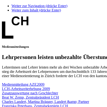
Weiter zur Navigation (drücke Enter)
Weiter zum Inhalt (drücke Enter)
Medienmitteilungen
Lehrpersonen leisten unbezahlte Überstu
Lehrerinnen und Lehrer leisten mehr als drei Wochen unbezahlte Arb
stieg die Arbeitszeit der Lehrpersonen um durchschnittlich 133 Jahres
einer Medienorientierung in Zürich forderte der LCH von den kanton
Medienmitteilung AZE2009
LCH-Arbeitszeiterhebung 2009
Zusatzauswertung nach Geschlechter
Beat W. Zemp, Zentralpräsident LCH
Charles Landert, Martina Brägger, Landert &amp; Partner
Franziska Peterhans, Zentralsekretärin LCH