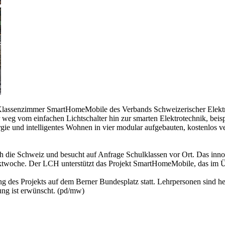
 Klassenzimmer SmartHomeMobile des Verbands Schweizerischer Elektr
eg vom einfachen Lichtschalter hin zur smarten Elektrotechnik, beispi
gie und intelligentes Wohnen in vier modular aufgebauten, kostenlos v
die Schweiz und besucht auf Anfrage Schulklassen vor Ort. Das innova
jektwoche. Der LCH unterstützt das Projekt SmartHomeMobile, das im Ü
 des Projekts auf dem Berner Bundesplatz statt. Lehrpersonen sind he
ung ist erwünscht. (pd/mw)