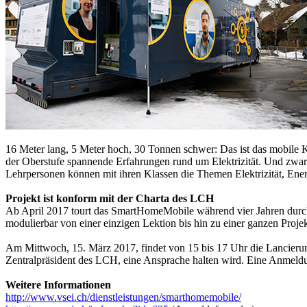
16 Meter lang, 5 Meter hoch, 30 Tonnen schwer: Das ist das mobile
der Oberstufe spannende Erfahrungen rund um Elektrizität. Und zwar w
Lehrpersonen können mit ihren Klassen die Themen Elektrizität, Ener
Projekt ist konform mit der Charta des LCH
Ab April 2017 tourt das SmartHomeMobile während vier Jahren durch 
modulierbar von einer einzigen Lektion bis hin zu einer ganzen Pro
Am Mittwoch, 15. März 2017, findet von 15 bis 17 Uhr die Lancierung
Zentralpräsident des LCH, eine Ansprache halten wird. Eine Anmeld
Weitere Informationen
http://www.vsei.ch/dienstleistungen/smarthomemobile/