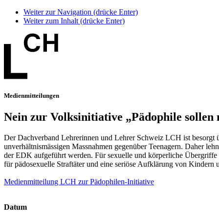
Weiter zur Navigation (drücke Enter)
Weiter zum Inhalt (drücke Enter)
Medienmitteilungen
Nein zur Volksinitiative „Pädophile solle
Der Dachverband Lehrerinnen und Lehrer Schweiz LCH ist besorgt übe
unverhältnismässigen Massnahmen gegenüber Teenagern. Daher lehnt d
der EDK aufgeführt werden. Für sexuelle und körperliche Übergriffe
für pädosexuelle Straftäter und eine seriöse Aufklärung von Kindern u
Medienmitteilung LCH zur Pädophilen-Initiative
Datum