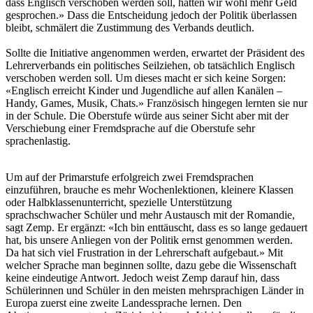
dass Englisch verschoben werden soll, hätten wir wohl mehr Geld
gesprochen.» Dass die Entscheidung jedoch der Politik überlassen
bleibt, schmälert die Zustimmung des Verbands deutlich.
Sollte die Initiative angenommen werden, erwartet der Präsident des
Lehrerverbands ein politisches Seilziehen, ob tatsächlich Englisch
verschoben werden soll. Um dieses macht er sich keine Sorgen:
«Englisch erreicht Kinder und Jugendliche auf allen Kanälen –
Handy, Games, Musik, Chats.» Französisch hingegen lernten sie nur
in der Schule. Die Oberstufe würde aus seiner Sicht aber mit der
Verschiebung einer Fremdsprache auf die Oberstufe sehr
sprachenlastig.
Um auf der Primarstufe erfolgreich zwei Fremdsprachen
einzuführen, brauche es mehr Wochenlektionen, kleinere Klassen
oder Halbklassenunterricht, spezielle Unterstützung
sprachschwacher Schüler und mehr Austausch mit der Romandie,
sagt Zemp. Er ergänzt: «Ich bin enttäuscht, dass es so lange gedauert
hat, bis unsere Anliegen von der Politik ernst genommen werden.
Da hat sich viel Frustration in der Lehrerschaft aufgebaut.» Mit
welcher Sprache man beginnen sollte, dazu gebe die Wissenschaft
keine eindeutige Antwort. Jedoch weist Zemp darauf hin, dass
Schülerinnen und Schüler in den meisten mehrsprachigen Länder in
Europa zuerst eine zweite Landessprache lernen. Den