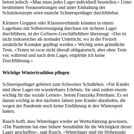
betont jedoch: «Man muss jedes Lager individuell beurteilen.» Unter
bestimmten Voraussetzungen und unter Einhaltung der
Schutzkonzepte seien manche Schneesportlager durchführbar.
Kleinere Gruppen oder Klassenverbände könnten in einem
Lagerhaus mit Selbstversorgung durchaus ein sicheres Lager
durchführen, ist der GoSnow-Geschäftsführer überzeugt. «Das ist
nicht risikoreicher als normaler Unterricht, wo in der Freizeit
zusätzliche Kontakte gepflegt werden.» Wichtig seien gründliche
Tests. «Testen ist zwar nicht überall obligatorisch, aber ohne Tests
vor, während und nach dem Lager, empfehle ich keine
Durchführung.»
Wichtige Wintertradition pflegen
Schneesportlager gehören zum Schweizer Schulleben. «Für Kinder
sind diese Lager ein wunderbares Erlebnis. Sie sind zudem enorm
wichtig für das soziale Lernen», betont Franziska Peterhans. Es sei
darum wichtig in den nächsten Jahren jene Kinder abzuholen, die
wegen der Pandemie noch keine Einführung in den Wintersport
hatten.
Rauch hofft, dass Winterlager wieder an Wertschätzung gewinnen.
«Die Pandemie hat eine höhere Sensibilität für die Wichtigkeit dieser
Lager geschaffen», sagt Rauch. «Winterlager sind ein Höhepunkt