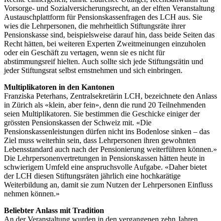
Vorsorge- und Sozialversicherungsrecht, an der elften Veranstaltung
Austauschplattform für Pensionskassenfragen des LCH aus. Sie
wies die Lehrpersonen, die mehrheitlich Stiftungsräte ihrer
Pensionskasse sind, beispielsweise darauf hin, dass beide Seiten das
Recht hätten, bei weiteren Experten Zweitmeinungen einzuholen
oder ein Geschäft zu vertagen, wenn sie es nicht für
abstimmungsreif hielten. Auch sollte sich jede Stiftungsrätin und
jeder Stiftungsrat selbst ernstnehmen und sich einbringen.
Multiplikatoren in den Kantonen
Franziska Peterhans, Zentralsekretärin LCH, bezeichnete den Anlass
in Zürich als «klein, aber fein», denn die rund 20 Teilnehmenden
seien Multiplikatoren. Sie bestimmen die Geschicke einiger der
grössten Pensionskassen der Schweiz mit. «Die
Pensionskassenleistungen dürfen nicht ins Bodenlose sinken – das
Ziel muss weiterhin sein, dass Lehrpersonen ihren gewohnten
Lebensstandard auch nach der Pensionierung weiterführen können.»
Die Lehrpersonenvertretungen in Pensionskassen hätten heute in
schwierigem Umfeld eine anspruchsvolle Aufgabe. «Daher bietet
der LCH diesen Stiftungsräten jährlich eine hochkarätige
Weiterbildung an, damit sie zum Nutzen der Lehrpersonen Einfluss
nehmen können.»
Beliebter Anlass mit Tradition
An der Veranstaltung wurden in den vergangenen zehn Jahren