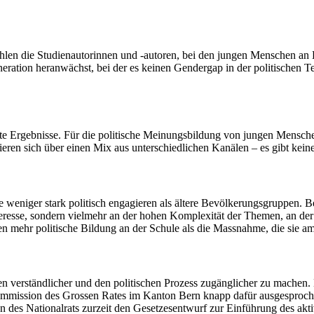
hlen die Studienautorinnen und -autoren, bei den jungen Menschen an B
eneration heranwächst, bei der es keinen Gendergap in der politischen T
ete Ergebnisse. Für die politische Meinungsbildung von jungen Mensch
ren sich über einen Mix aus unterschiedlichen Kanälen – es gibt kein
niger stark politisch engagieren als ältere Bevölkerungsgruppen. Bei ih
teresse, sondern vielmehr an der hohen Komplexität der Themen, an de
n mehr politische Bildung an der Schule als die Massnahme, die sie am e
n verständlicher und den politischen Prozess zugänglicher zu machen.
 Kommission des Grossen Rates im Kanton Bern knapp dafür ausgespro
n des Nationalrats zurzeit den Gesetzesentwurf zur Einführung des akt