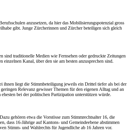
erufsschulen anzusetzen, da hier das Mobilisierungspotenzial gross
eilhabe gibt. Junge Zürcherinnen und Zürcher beteiligen sich gleich
en sind traditionelle Medien wie Fernsehen oder gedruckte Zeitungen
en einzelnen Kanal, über den sie am besten anzusprechen sind.
nen liegt die Stimmbeteiligung jeweils ein Drittel tiefer als bei der
r geringen Relevanz gewisser Themen für den eigenen Alltag und an
hesten bei der politischen Partizipation unterstützen würde.
 Dazu gehören etwa die Vorstösse zum Stimmrechtsalter 16, die
chen, dass 16-Jährige auf Kantons- und Gemeindeebene abstimmen
iven Stimm- und Wahlrechts für Jugendliche ab 16 Jahren vor.