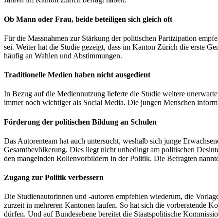
Ob Mann oder Frau, beide beteiligen sich gleich oft
Für die Massnahmen zur Stärkung der politischen Partizipation empfe
sei. Weiter hat die Studie gezeigt, dass im Kanton Zürich die erste G
häufig an Wahlen und Abstimmungen.
Traditionelle Medien haben nicht ausgedient
In Bezug auf die Mediennutzung lieferte die Studie weitere unerwart
immer noch wichtiger als Social Media. Die jungen Menschen informie
Förderung der politischen Bildung an Schulen
Das Autorenteam hat auch untersucht, weshalb sich junge Erwachsene we
Gesamtbevölkerung. Dies liegt nicht unbedingt am politischen Desin
den mangelnden Rollenvorbildern in der Politik. Die Befragten nannte
Zugang zur Politik verbessern
Die Studienautorinnen und -autoren empfehlen wiederum, die Vorlage
zurzeit in mehreren Kantonen laufen. So hat sich die vorberatende
dürfen. Und auf Bundesebene bereitet die Staatspolitische Kommissio