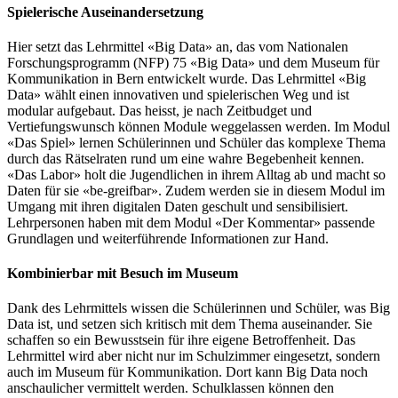
Spielerische Auseinandersetzung
Hier setzt das Lehrmittel «Big Data» an, das vom Nationalen
Forschungsprogramm (NFP) 75 «Big Data» und dem Museum für
Kommunikation in Bern entwickelt wurde. Das Lehrmittel «Big
Data» wählt einen innovativen und spielerischen Weg und ist
modular aufgebaut. Das heisst, je nach Zeitbudget und
Vertiefungswunsch können Module weggelassen werden. Im Modul
«Das Spiel» lernen Schülerinnen und Schüler das komplexe Thema
durch das Rätselraten rund um eine wahre Begebenheit kennen.
«Das Labor» holt die Jugendlichen in ihrem Alltag ab und macht so
Daten für sie «be-greifbar». Zudem werden sie in diesem Modul im
Umgang mit ihren digitalen Daten geschult und sensibilisiert.
Lehrpersonen haben mit dem Modul «Der Kommentar» passende
Grundlagen und weiterführende Informationen zur Hand.
Kombinierbar mit Besuch im Museum
Dank des Lehrmittels wissen die Schülerinnen und Schüler, was Big
Data ist, und setzen sich kritisch mit dem Thema auseinander. Sie
schaffen so ein Bewusstsein für ihre eigene Betroffenheit. Das
Lehrmittel wird aber nicht nur im Schulzimmer eingesetzt, sondern
auch im Museum für Kommunikation. Dort kann Big Data noch
anschaulicher vermittelt werden. Schulklassen können den