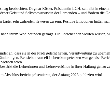
Alltag beobachten. Dagmar Rösler, Präsidentin LCH, schreibt in einem
Körper Geist und Selbstbewusstsein der Lernenden – und fördern die G
 Lager sehr zufrieden gewesen zu sein. Positive Emotionen hätten sich 
nach ihrem Wohlbefinden gefragt. Die Forschenden wollten wissen, was 
nder an, dass sie in der Pfadi gelernt hätten, Verantwortung zu übern
eränderungen. Bei sieben von elf Lebenskompetenzen war gemäss Beric
t worden seien.
stärkt die Lehrerinnen und Lehrerverbände in ihrer Haltung genau zur ri
m Abschlussbericht präsentieren, der Anfang 2023 publiziert wird.