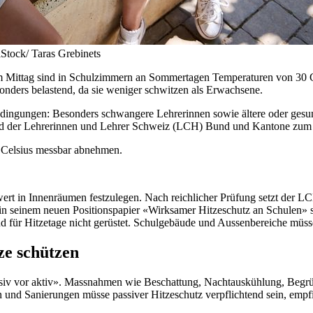
iStock/ Taras Grebinets
 am Mittag sind in Schulzimmern an Sommertagen Temperaturen von 30 
nders belastend, da sie weniger schwitzen als Erwachsene.
dingungen: Besonders schwangere Lehrerinnen sowie ältere oder gesund
rband der Lehrerinnen und Lehrer Schweiz (LCH) Bund und Kantone zum
d Celsius messbar abnehmen.
wert in Innenräumen festzulegen. Nach reichlicher Prüfung setzt der L
r in seinem neuen Positionspapier «Wirksamer Hitzeschutz an Schulen» sc
d für Hitzetage nicht gerüstet. Schulgebäude und Aussenbereiche müs
ze schützen
siv vor aktiv». Massnahmen wie Beschattung, Nachtauskühlung, Begrün
nd Sanierungen müsse passiver Hitzeschutz verpflichtend sein, empfi