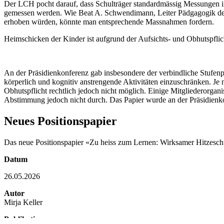
Der LCH pocht darauf, dass Schulträger standardmässig Messungen in 
gemessen werden. Wie Beat A. Schwendimann, Leiter Pädgagogik des L
erhoben würden, könnte man entsprechende Massnahmen fordern.
Heimschicken der Kinder ist aufgrund der Aufsichts- und Obhutspflich
An der Präsidienkonferenz gab insbesondere der verbindliche Stufenpla
körperlich und kognitiv anstrengende Aktivitäten einzuschränken. Je 
Obhutspflicht rechtlich jedoch nicht möglich. Einige Mitgliederorgan
Abstimmung jedoch nicht durch. Das Papier wurde an der Präsidienkon
Neues Positionspapier
Das neue Positionspapier «Zu heiss zum Lernen: Wirksamer Hitzeschu
Datum
26.05.2026
Autor
Mirja Keller
Publikation