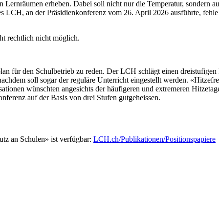
Lernräumen erheben. Dabei soll nicht nur die Temperatur, sondern auc
CH, an der Präsidienkonferenz vom 26. April 2026 ausführte, fehle es
t rechtlich nicht möglich.
n für den Schulbetrieb zu reden. Der LCH schlägt einen dreistufigen Pl
nachdem soll sogar der reguläre Unterricht eingestellt werden. «Hitzefr
isationen wünschten angesichts der häufigeren und extremeren Hitzetag
ferenz auf der Basis von drei Stufen gutgeheissen.
tz an Schulen» ist verfügbar:
LCH.ch/Publikationen/Positionspapiere