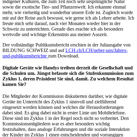
indigener Kulturen, die zum Teil noch sehr ursprüngliche Natur
sowie die exotische Tier- und Pflanzenwelt. Ich erkannte einmal
mehr, wie vielseitig und wunderbar unsere Erde ist. Zugleich wurde
mir auf der Reise auch bewusst, wie gerne ich als Lehrer arbeite. Ich
freute mich sehr darauf, nach vier Monaten wieder hier in der
Schweiz zu unterrichten. Gerade dies erachte ich als besonders
wertvolle und wichtige Erkenntnis aus meiner Auszeit.
Der vollständige Publikumsbericht erschien in der Juliausgabe von
BILDUNG SCHWEIZ und auf
LCH.ch/LCH/ueber-uns/Jahres-
und-publikumsberichte
zum Download.
Digitale Geräte wie Handys treiben derzeit die Gesellschaft und
die Schulen um. Jüngst befasste sich die Stufenkommission zum
Zyklus 1, deren Präsident Sie sind, damit. Zu welchem Resultat
kamen Sie?
Die Mitglieder der Kommission diskutierten darüber, wie digitale
Geräte im Unterricht des Zyklus 1 sinnvoll und zielführend
eingesetzt werden können und welches die Herausforderungen
dabei sind. Es ging dabei nicht in erster Linie um Mobiltelefone.
Diese sind im Zyklus 1 in der Regel noch nicht so verbreitet. Den
Kommissionsmitgliedern war es aber besonders wichtig
festzuhalten, dass analoge Erfahrungen und die soziale Interaktion
der Kinder im Zyklus 1 einen entscheidenden und vorrangigen