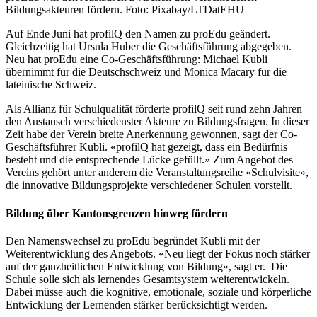
Bildungsakteuren fördern. Foto: Pixabay/LTDatEHU
Auf Ende Juni hat profilQ den Namen zu proEdu geändert.
Gleichzeitig hat Ursula Huber die Geschäftsführung abgegeben.
Neu hat proEdu eine Co-Geschäftsführung: Michael Kubli
übernimmt für die Deutschschweiz und Monica Macary für die
lateinische Schweiz.
Als Allianz für Schulqualität förderte profilQ seit rund zehn Jahren
den Austausch verschiedenster Akteure zu Bildungsfragen. In dieser
Zeit habe der Verein breite Anerkennung gewonnen, sagt der Co-
Geschäftsführer Kubli. «profilQ hat gezeigt, dass ein Bedürfnis
besteht und die entsprechende Lücke gefüllt.» Zum Angebot des
Vereins gehört unter anderem die Veranstaltungsreihe «Schulvisite»,
die innovative Bildungsprojekte verschiedener Schulen vorstellt.
Bildung über Kantonsgrenzen hinweg fördern
Den Namenswechsel zu proEdu begründet Kubli mit der
Weiterentwicklung des Angebots. «Neu liegt der Fokus noch stärker
auf der ganzheitlichen Entwicklung von Bildung», sagt er. Die
Schule solle sich als lernendes Gesamtsystem weiterentwickeln.
Dabei müsse auch die kognitive, emotionale, soziale und körperliche
Entwicklung der Lernenden stärker berücksichtigt werden.