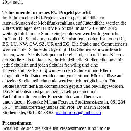
2014 nach.
Teilnehmende für neues EU-Projekt gesucht!
Im Rahmen eines EU-Projekts zu den gesundheitlichen
Auswirkungen der Mobilfunkstrahlung auf Jugendliche werden die
Untersuchungen der HERMES-Studie im Jahr 2014 und 2015
weitergeführt. In die Studie eingeschlossen werden Jugendliche
im 7. und 8. Schuljahr aus allen Schulstufen aus den Kantonen BL,
BS, LU, NW, OW, SZ, UR und ZG. Die Studie und Computertests
werden in der Schule durchgeführt. Das Studienteam würde sich
freuen, wenn Sie als Lehrperson bereit sind, sich mit Ihrer Klasse an
der Studie zu beteiligen. Natürlich bleibt die Studienteilnahme für
jede Schülerin und jeden Schüler freiwillig und eine
Einverständniserklärung wird von den Schülern und Eltern
eingeholt. Alle Daten werden anonymisiert und Rückschlüsse auf
einzelne Studienteilnehmende werden nicht möglich sein. Die
Studie ist von der Ethikkommission geprüft und bewilligt worden.
Das Studienteam ist gerne bereit, Lehrpersonen mit
Fachinformationen oder Fragestunden zum Thema zu
unterstützen. Kontakt: Milena Foerster, Studienassistentin, 061 284
86 14, milena.foerster@unibas.ch; Prof. Dr. Martin Röösli,
Studienleiter, 061 284 83 83,
martin.roosli
@unibas.
ch
Pressestimmen
Schauen Sie sich die aktuellen Pressestimmen rund um die