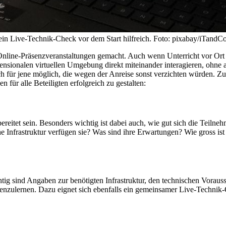
 ein Live-Technik-Check vor dem Start hilfreich. Foto: pixabay/iTandC
line-Präsenzveranstaltungen gemacht. Auch wenn Unterricht vor Ort n
mensionalen virtuellen Umgebung direkt miteinander interagieren, ohn
ch für jene möglich, die wegen der Anreise sonst verzichten würden. Z
für alle Beteiligten erfolgreich zu gestalten:
eitet sein. Besonders wichtig ist dabei auch, wie gut sich die Teiln
Infrastruktur verfügen sie? Was sind ihre Erwartungen? Wie gross ist
chtig sind Angaben zur benötigten Infrastruktur, den technischen Vora
nzulernen. Dazu eignet sich ebenfalls ein gemeinsamer Live-Technik