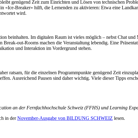
 So bleibt genügend Zeit zum Einrichten und Lösen von technischen Probl
 «Ice-Breaker» hilft, die Lernenden zu aktivieren: Etwa eine Landkarte
ntwortet wird.
aktion beinhalten. Im digitalen Raum ist vieles möglich – nebst Chat un
 Break-out-Rooms machen die Veranstaltung lebendig. Eine Präsentati
kation und Interaktion im Vordergrund stehen.
 daher ratsam, für die einzelnen Programmpunkte genügend Zeit einzup
ffen. Ausreichend Pausen sind daher wichtig. Viele dieser Tipps ersc
ucation an der Fernfachhochschule Schweiz (FFHS) und Learning Exp
ch in der
November-Ausgabe von BILDUNG SCHWEIZ
lesen.