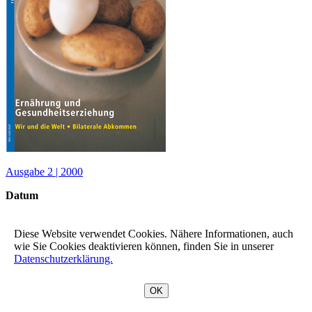
Ausgabe 2 | 2000
Datum
19.01.2000
Diese Website verwendet Cookies. Nähere Informationen, auch
Publikation
wie Sie Cookies deaktivieren können, finden Sie in unserer
BILDUNG SCHWEIZ
Datenschutzerklärung.
teilen
OK
nach oben