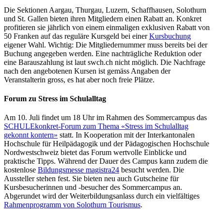
Die Sektionen Aargau, Thurgau, Luzern, Schaffhausen, Solothurn
und St. Gallen bieten ihren Mitgliedern einen Rabatt an. Konkret
profitieren sie jährlich von einem einmaligen exklusiven Rabatt von
50 Franken auf das reguläre Kursgeld bei einer
Kursbuchung
eigener Wahl. Wichtig: Die Mitgliedernummer muss bereits bei der
Buchung angegeben werden. Eine nachträgliche Reduktion oder
eine Barauszahlung ist laut swch.ch nicht möglich. Die Nachfrage
nach den angebotenen Kursen ist gemäss Angaben der
Veranstalterin gross, es hat aber noch freie Plätze.
Forum zu Stress im Schulalltag
Am 10. Juli findet um 18 Uhr im Rahmen des Sommercampus das
SCHULEkonkret-Forum zum Thema «Stress im Schulalltag
gekonnt kontern»
statt. In Kooperation mit der Interkantonalen
Hochschule für Heilpädagogik und der Pädagogischen Hochschule
Nordwestschweiz bietet das Forum wertvolle Einblicke und
praktische Tipps. Während der Dauer des Campus kann zudem die
kostenlose
Bildungsmesse magistra24
besucht werden. Die
Aussteller stehen fest. Sie bieten neu auch Gutscheine für
Kursbesucherinnen und -besucher des Sommercampus an.
Abgerundet wird der Weiterbildungsanlass durch ein vielfältiges
Rahmenprogramm von Solothurn Tourismus
.