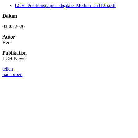
LCH_Positionspapier_digitale_Medien_251125.pdf
Datum
03.03.2026
Autor
Red
Publikation
LCH News
teilen
nach oben