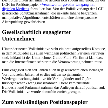
Die Forderungen der Initiative decken sich zudem mit jenen, die der
LCH im Positionspapier
«Verantwortungsvoller Umgang mit
digitalen Medien»
formuliert hat. Von der Politik verlangt der LCH
gesetzliche Schutzmassnahmen, die riskante Inhalte begrenzen,
manipulative Algorithmen entschärfen und eine datensparsame
Altersprüfung gewährleisten.
Gesellschaftlich engagierter
Unternehmer
Hinter der neuen Volksinitiative steht ein breit aufgestelltes Komitee,
in dem Mitglieder aus allen wichtigen politischen Parteien vertreten
sind. Initiant ist der Unternehmer Guido Fluri. Für ihn ist klar, dass
man die Internetfirmen stärker in die Verantwortung nehmen muss.
Fluri engagiert sich seit Jahren auch in gesellschaftlichen Belangen.
Vor rund zehn Jahren tat er dies mit der so genannten
Wiedergutmachungsinitiative für Verdingkinder und Opfer
fürsorgerischer Zwangsmassnahmen. Diese kam zustande.
Bundesrat und Parlament nahmen das Anliegen darauf politisch auf.
Die Volksinitiative wurde daraufhin zurückgezogen.
Zum vollständigen Positionspapier