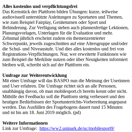
Alles kostenlos und verpflichtungsfrei
Das Kernstück der Plattform bilden Übungen: kurze, teilweise
audiovisuell unterstützte Anleitungen zu Sportarten und Themen,
wie zum Beispiel Fairplay, Geräteturnen oder Sport und
Behinderung. Zur Verfügung stehen auch pfannenfertige Lektionen,
Planungsvorlagen, Unterlagen für die Evaluation und mehr.
Zehnmal jährlich erscheint zudem ein themenzentrierter
Schwerpunkt, jeweils zugeschnitten auf eine Altersgruppe und/oder
die Schul- und Niveaustufe. Und dies alles kostenlos und frei von
Registrations-Verpflichtungen. Nur, wer erweiterte Funktionen wie
zum Beispiel die Merkliste nutzen oder über Neuigkeiten informiert
bleiben will, schreibt sich auf der Plattform ein.
Umfrage zur Weiterentwicklung
Mit einer Umfrage will das BASPO nun die Meinung der Userinnen
und User erfahren. Die Umfrage richtet sich an alle Personen,
unabhängig davon, ob man mobilesport.ch bereits kennt oder nicht.
Mithilfe der Feedbacks soll die Plattform stetig verbessert und den
heutigen Bedürfnissen der Sportunterrichts-Vorbereitung angepasst
werden. Das Ausfüllen des Fragebogens dauert rund 15 Minuten
und ist bis am 18. Juni 2019 möglich. (pd)
Weitere Informationen
Link zur Umfrage:
https://ww2.unipark.de/uc/mobilesport9/