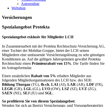
Autorenliste
Webshop
Versicherungen
Spezialangebot Protekta
Spezialangebot exklusiv für Mitglieder LCH
In Zusammenarbeit mit der Protekta Rechtsschutz-Versicherung AG,
einer Tochter der Mobiliar-Gruppe, bietet der LCH seinen
Mitgliedern eine umfassende Versicherungslösung zu sehr günstigen
Konditionen an. Auf die gültigen Jahresprämien gewährt Protekta
Rechtsschutz einen
Prämienrabatt von 15%
. Die Tarife finden Sie
im Antragsformular.
Einen zusätzlichen
Rabatt von 5%
erhalten Mitglieder aus
folgenden Mitgliedsorganisationen des LCH bzw. des SER:
Bildung Thurgau
(TG),
fh-ch
,
LAI
(AI),
LAR
(AR),
LDF
(FR),
LEGR
(GR),
LGL
(GL),
LVO
(OW),
LSZ
(SZ),
LVZ
(ZG),
SAEN
(NE),
SEJ
(JU) und
SGL
.
So profitieren Sie von diesem Spezialangebot:
Wenden Sie sich an Ihre(n) Versicherungs- und Vorsorgeberater(in)