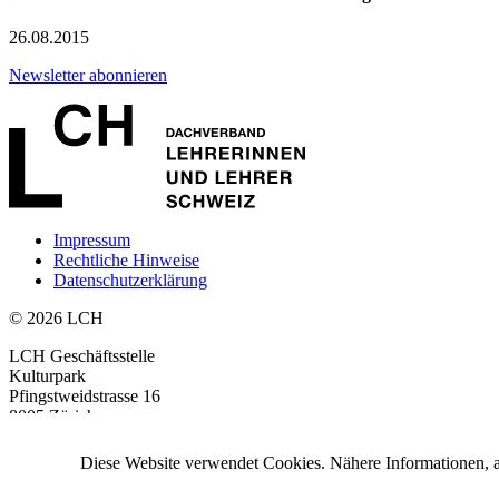
26.08.2015
Newsletter abonnieren
Impressum
Rechtliche Hinweise
Datenschutzerklärung
© 2026 LCH
LCH Geschäftsstelle
Kulturpark
Pfingstweidstrasse 16
8005 Zürich
+41 44 315 54 54
info
@LCH.
ch
Diese Website verwendet Cookies. Nähere Informationen, a
nach oben