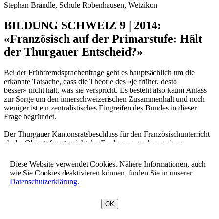
Stephan Brändle, Schule Robenhausen, Wetzikon
BILDUNG SCHWEIZ 9 | 2014:
«Französisch auf der Primarstufe: Hält
der Thurgauer Entscheid?»
Bei der Frühfremdsprachenfrage geht es hauptsächlich um die
erkannte Tatsache, dass die Theorie des «je früher, desto
besser» nicht hält, was sie verspricht. Es besteht also kaum Anlass
zur Sorge um den innerschweizerischen Zusammenhalt und noch
weniger ist ein zentralistisches Eingreifen des Bundes in dieser
Frage begründet.
Der Thurgauer Kantonsratsbeschluss für den Französischunterricht
ab der Oberstufe entspricht der Forderung, nach nur einer
Fremdsprache in der Primarschule. Es gibt aber auch in der
Ostschweiz viele, die lieber den Englischunterricht wieder auf die
Diese Website verwendet Cookies. Nähere Informationen, auch
Oberstufe verlegen würden. Diese Diskussion wurde im Frühling
wie Sie Cookies deaktivieren können, finden Sie in unserer
bereits von den St.Galler Reallehrern angestossen.Warum nicht das
Datenschutzerklärung.
Frühfranzösisch ab der 5. Klasse belassen und in Verbindung mit
dem Geografieunterricht, den Austausch mit einer Partnerklasse im
OK
Welschland aufbauen? Für den Zusammenhalt unseres Landes sind
Geschichte und Geografie in der Mittelstufe zentral. Frühenglisch