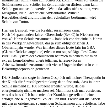
Mitarbeitern stimmt und zum Ausdruck kommt, wenn vor allem die
Schülerinnen und Schüler im Zentrum stehen dürfen, dann kann
Schule gut und schön werden. Wenn das alles nicht stimmt, wenn
Missgunst, Neid, lächerliche Amtsautorität, Willkür,
Respektlosigkeit und Intrigen den Schulalltag bestimmen, wird
Schule zur Tortur.
Hier ein Beispiel, wie die Realität ausschauen kann:
Nach 14 spannenden Jahren Oberschule (Sek C) in Niederurnen –
von 40 Jahren Schule zusammen – habe ich vor dreieinhalb Jahren
in das Werkjahr gewechselt, das ja zum obligatorischen 3.
Oberschuljahr wurde. Was ich aber dieses letzte Jahr im GBA
(Glarner Brückenangebote) erleben musste, schlägt alles! Ganz
kurz: Das System der Schulleiterin hat mich mit einem für mich
extrem komplizierten, unerträglichen, ja respektlosen
Arbeitszeitmodell zusammen mit vielen Ungereimtheiten in eine
Belastungsdepression getrieben.
Die Schulleiterin sagte in einem Gespräch mit meiner Therapeutin in
der Klinik für Stressfolgeerkrankung dann fast stolz, dass in ihrer
Schule niemand zu 100 Prozent arbeiten würde, da das
energiemässig nicht zu machen sei. Man muss sich mal vorstellen,
was das heisst! Ich habe mich der Krankheit gestellt und eine
erfolgreiche Kur gemacht. Voller Elan und Freude auf die Arbeit
mit diesen originellen, spannenden Schülerinnen und Schülern, habe