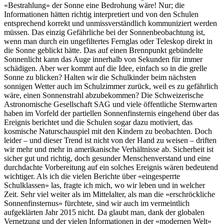
«Bestrahlung» der Sonne eine Bedrohung wäre! Nur; die
Informationen hätten richtig interpretiert und von den Schulen
entsprechend korrekt und unmissverständlich kommuniziert werden
müssen. Das einzig Gefährliche bei der Sonnenbeobachtung ist,
wenn man durch ein ungefiltertes Fernglas oder Teleskop direkt in
die Sonne geblickt hätte. Das auf einen Brennpunkt gebündelte
Sonnenlicht kann das Auge innerhalb von Sekunden für immer
schädigen. Aber wer kommt auf die Idee, einfach so in die grelle
Sonne zu blicken? Halten wir die Schulkinder beim nächsten
sonnigen Wetter auch im Schulzimmer zurück, weil es zu gefährlich
wäre, einen Sonnenstrahl abzubekommen? Die Schweizerische
Astronomische Gesellschaft SAG und viele öffentliche Sternwarten
haben im Vorfeld der partiellen Sonnenfinsternis eingehend über das
Ereignis berichtet und die Schulen sogar dazu motiviert, das
kosmische Naturschauspiel mit den Kindern zu beobachten. Doch
leider – und dieser Trend ist nicht von der Hand zu weisen – driften
wir mehr und mehr in amerikanische Verhältnisse ab. Sicherheit ist
sicher gut und richtig, doch gesunder Menschenverstand und eine
durchdachte Vorbereitung auf ein solches Ereignis wären bedeutend
wichtiger. Als ich die vielen Berichte über «eingesperrte
Schulklassen» las, fragte ich mich, wo wir leben und in welcher
Zeit. Sehr viel weiter als im Mittelalter, als man die «erschröckliche
Sonnenfinsternus» fürchtete, sind wir auch im vermeintlich
aufgeklärten Jahr 2015 nicht. Da glaubt man, dank der globalen
Vernetzung und der vielen Informationen in der «modernen Welt»