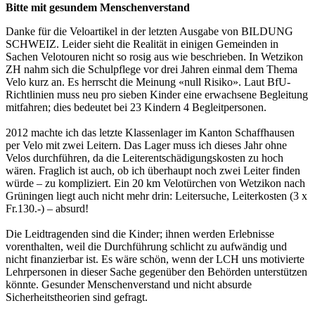
Bitte mit gesundem Menschenverstand
Danke für die Veloartikel in der letzten Ausgabe von BILDUNG
SCHWEIZ. Leider sieht die Realität in einigen Gemeinden in
Sachen Velotouren nicht so rosig aus wie beschrieben. In Wetzikon
ZH nahm sich die Schulpflege vor drei Jahren einmal dem Thema
Velo kurz an. Es herrscht die Meinung «null Risiko». Laut BfU-
Richtlinien muss neu pro sieben Kinder eine erwachsene Begleitung
mitfahren; dies bedeutet bei 23 Kindern 4 Begleitpersonen.
2012 machte ich das letzte Klassenlager im Kanton Schaffhausen
per Velo mit zwei Leitern. Das Lager muss ich dieses Jahr ohne
Velos durchführen, da die Leiterentschädigungskosten zu hoch
wären. Fraglich ist auch, ob ich überhaupt noch zwei Leiter finden
würde – zu kompliziert. Ein 20 km Velotürchen von Wetzikon nach
Grüningen liegt auch nicht mehr drin: Leitersuche, Leiterkosten (3 x
Fr.130.-) – absurd!
Die Leidtragenden sind die Kinder; ihnen werden Erlebnisse
vorenthalten, weil die Durchführung schlicht zu aufwändig und
nicht finanzierbar ist. Es wäre schön, wenn der LCH uns motivierte
Lehrpersonen in dieser Sache gegenüber den Behörden unterstützen
könnte. Gesunder Menschenverstand und nicht absurde
Sicherheitstheorien sind gefragt.