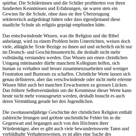
spürbar. Die Schülerinnen und die Schüler profitierten von ihren
fundierten Kenntnissen und Erfahrungen, sie waren stets ein
Gewinn für die Schule, ohne dass sie ihre Überzeugung
sektiererisch aufgedrängt hätten oder dass irgendjemand diese
staatliche Schule als religiös geprägt empfunden hätte.
Das entschwindende Wissen, was die Religion und die Bibel
anbelangt, wird zu einem Problem beim Unterrichten, weisen doch
viele, alltägliche Texte Bezüge zu ihnen auf und sicherlich nicht nur
im Deutsch- und Geschichtsunterricht, die deshalb nicht mehr
vollständig verstanden werden. Das Wissen um einen christlichen
Umgang miteinander dürfte manchem Kollegium helfen, sich
human zu verhalten und besser zusammenzuarbeiten und weniger
Frustration und Burnouts zu schaffen. Christliche Werte lassen sich
genau definieren, aber das verschwindende oder nicht mehr erlernte
Wissen führt auch bei manchen Erwachsenen zu grossen Lücken.
Das frühere Selbstverständnis um die Kenntnisse dieser Werte kann
heute nicht mehr vorausgesetzt werden, deshalb braucht es auch
deren Vermittlung gerade bei den Jugendlichen.
Die zweitausendjährige Geschichte der christlichen Religion enthält
zahlreiche Irrungen und gröbste unchristliche Fehler bis in die
Gegenwart und begangen auch von den Höchsten ihrer
Würdenträger, aber es gibt auch viele bewundernswerte Taten und
vorbildhafte Verhaltensweisen, es ist alles eine Sache des