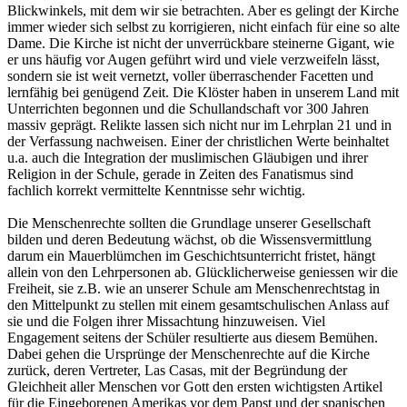
Blickwinkels, mit dem wir sie betrachten. Aber es gelingt der Kirche
immer wieder sich selbst zu korrigieren, nicht einfach für eine so alte
Dame. Die Kirche ist nicht der unverrückbare steinerne Gigant, wie
er uns häufig vor Augen geführt wird und viele verzweifeln lässt,
sondern sie ist weit vernetzt, voller überraschender Facetten und
lernfähig bei genügend Zeit. Die Klöster haben in unserem Land mit
Unterrichten begonnen und die Schullandschaft vor 300 Jahren
massiv geprägt. Relikte lassen sich nicht nur im Lehrplan 21 und in
der Verfassung nachweisen. Einer der christlichen Werte beinhaltet
u.a. auch die Integration der muslimischen Gläubigen und ihrer
Religion in der Schule, gerade in Zeiten des Fanatismus sind
fachlich korrekt vermittelte Kenntnisse sehr wichtig.
Die Menschenrechte sollten die Grundlage unserer Gesellschaft
bilden und deren Bedeutung wächst, ob die Wissensvermittlung
darum ein Mauerblümchen im Geschichtsunterricht fristet, hängt
allein von den Lehrpersonen ab. Glücklicherweise geniessen wir die
Freiheit, sie z.B. wie an unserer Schule am Menschenrechtstag in
den Mittelpunkt zu stellen mit einem gesamtschulischen Anlass auf
sie und die Folgen ihrer Missachtung hinzuweisen. Viel
Engagement seitens der Schüler resultierte aus diesem Bemühen.
Dabei gehen die Ursprünge der Menschenrechte auf die Kirche
zurück, deren Vertreter, Las Casas, mit der Begründung der
Gleichheit aller Menschen vor Gott den ersten wichtigsten Artikel
für die Eingeborenen Amerikas vor dem Papst und der spanischen