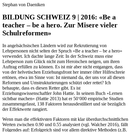
Stephan von Daeniken
BILDUNG SCHWEIZ 9 | 2016: «Be a
teacher – be a hero. Zur Misere vieler
Schulreformen»
In angelsächsischen Ländern wird zur Rekrutierung von
Lehrpersonen nicht selten der Spruch «Be a teacher – be a hero»
verwendet. Ich dachte lange Zeit: In der Schweiz muss eine
Lehrperson zum Glück nicht zum Heroischen neigen, um ihren
Auftrag erfüllen zu können. Es ist mir aber nicht entgangen, dass
von der helvetischen Erziehungsfront her immer öfter Hilfeschreie
ertönen, etwa im Sinne von: Ist niemand da, der uns vor all diesen
Reformen und Umstrukturierungen schützt oder rettet? Ich
behaupte, dass es diesen Retter gibt. Es ist
Erziehungswissenschaftler John Hattie. In seinem Buch «Lernen
sichtbar machen» (Hattie 2013) hat er 50‘000 empirische Studien
zusammengefasst, 138 Faktoren herausdestilliert und sie bezüglich
der Effektwerte rangiert.
Wenn man die effektivsten Faktoren mit klar überdurchschnittlichen
Werten zwischen 0.90 und 0.55 analysiert (vgl. Walcher 2016), fällt
Folgendes auf: Erfolgreich sind vor allem direktive Methoden (z.B.