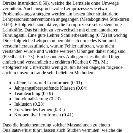
Direkte Instruktion 0.59), welche die Lernziele ohne Umwege
vermitteln. Auch anspruchsvolle Lernprozesse wie etwa
Problemlösungsstrategien werden am besten über strukturierte
Lehrpersoneninterventionen angegangen (Metakognitive Strukturen
0.69). Erfolgreich sind aktive, die Lernprozesse selbst steuernde
Lehrkräfte. Das ist nicht zu verwechseln mit einem autoritären
Führungsstil. Eine gute Lehrer-Schülerbeziehung (0.72) ist wichtig.
Die erfolgreiche Lehrperson bemüht sich um jedes Kind und
versucht herauszufinden, warum Fehler auftreten, was nicht
verstanden wurde und welche weiteren Übungen daher nötig sind
(Feedback 0. 73). Ein besonderes Anliegen ist es ihr, die Dinge
einfach und verständlich zu erklären (Klarheit 0.75). Mit
erfolgreichem Unterrichts wenig zu tun haben dagegen folgende
auch in unserem Lande sehr beliebten Methoden:
offene Lehr- und Lernformen (0.01)
Jahrgangsübergreifende Klassen (0.04)
Teamteaching (0.19)
Individualisierung (0.23)
Inklusion (0.28)
Forschendes Lernen (0.31)
Kooperative Lernformen (0.41)
Dass die Implementierung solcher Massnahmen zu einem
Qualitätsverlust führt, lassen auch Studien vermuten, welche die