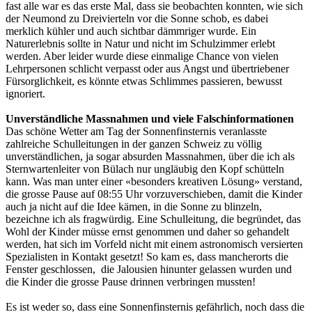
fast alle war es das erste Mal, dass sie beobachten konnten, wie sich
der Neumond zu Dreivierteln vor die Sonne schob, es dabei
merklich kühler und auch sichtbar dämmriger wurde. Ein
Naturerlebnis sollte in Natur und nicht im Schulzimmer erlebt
werden. Aber leider wurde diese einmalige Chance von vielen
Lehrpersonen schlicht verpasst oder aus Angst und übertriebener
Fürsorglichkeit, es könnte etwas Schlimmes passieren, bewusst
ignoriert.
Unverständliche Massnahmen und viele Falschinformationen
Das schöne Wetter am Tag der Sonnenfinsternis veranlasste
zahlreiche Schulleitungen in der ganzen Schweiz zu völlig
unverständlichen, ja sogar absurden Massnahmen, über die ich als
Sternwartenleiter von Bülach nur ungläubig den Kopf schütteln
kann. Was man unter einer «besonders kreativen Lösung» verstand,
die grosse Pause auf 08:55 Uhr vorzuverschieben, damit die Kinder
auch ja nicht auf die Idee kämen, in die Sonne zu blinzeln,
bezeichne ich als fragwürdig. Eine Schulleitung, die begründet, das
Wohl der Kinder müsse ernst genommen und daher so gehandelt
werden, hat sich im Vorfeld nicht mit einem astronomisch versierten
Spezialisten in Kontakt gesetzt! So kam es, dass mancherorts die
Fenster geschlossen, die Jalousien hinunter gelassen wurden und
die Kinder die grosse Pause drinnen verbringen mussten!
Es ist weder so, dass eine Sonnenfinsternis gefährlich, noch dass die