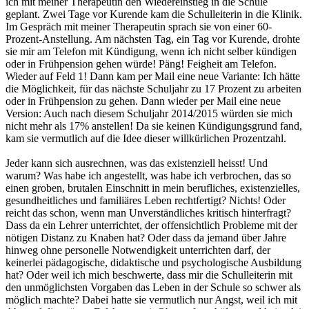
ich mit meiner Therapeutin den Wiedereinstieg in die Schule
geplant. Zwei Tage vor Kurende kam die Schulleiterin in die Klinik.
Im Gespräch mit meiner Therapeutin sprach sie von einer 60-
Prozent-Anstellung. Am nächsten Tag, ein Tag vor Kurende, drohte
sie mir am Telefon mit Kündigung, wenn ich nicht selber kündigen
oder in Frühpension gehen würde! Päng! Feigheit am Telefon.
Wieder auf Feld 1! Dann kam per Mail eine neue Variante: Ich hätte
die Möglichkeit, für das nächste Schuljahr zu 17 Prozent zu arbeiten
oder in Frühpension zu gehen. Dann wieder per Mail eine neue
Version: Auch nach diesem Schuljahr 2014/2015 würden sie mich
nicht mehr als 17% anstellen! Da sie keinen Kündigungsgrund fand,
kam sie vermutlich auf die Idee dieser willkürlichen Prozentzahl.
Jeder kann sich ausrechnen, was das existenziell heisst! Und
warum? Was habe ich angestellt, was habe ich verbrochen, das so
einen groben, brutalen Einschnitt in mein berufliches, existenzielles,
gesundheitliches und familiäres Leben rechtfertigt? Nichts! Oder
reicht das schon, wenn man Unverständliches kritisch hinterfragt?
Dass da ein Lehrer unterrichtet, der offensichtlich Probleme mit der
nötigen Distanz zu Knaben hat? Oder dass da jemand über Jahre
hinweg ohne personelle Notwendigkeit unterrichten darf, der
keinerlei pädagogische, didaktische und psychologische Ausbildung
hat? Oder weil ich mich beschwerte, dass mir die Schulleiterin mit
den unmöglichsten Vorgaben das Leben in der Schule so schwer als
möglich machte? Dabei hatte sie vermutlich nur Angst, weil ich mit