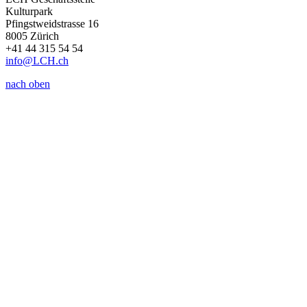
Kulturpark
Pfingstweidstrasse 16
8005 Zürich
+41 44 315 54 54
info
@LCH.
ch
nach oben