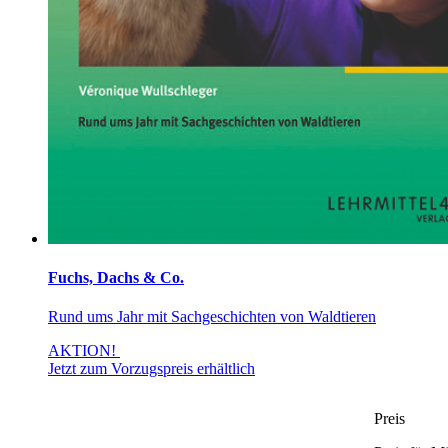
Fuchs, Dachs & Co.
Rund ums Jahr mit Sachgeschichten von Waldtieren
AKTION!
Jetzt zum Vorzugspreis erhältlich
Preis