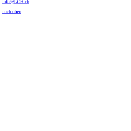
info
@LCH.
ch
nach oben