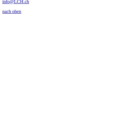
info
@LCH.
ch
nach oben